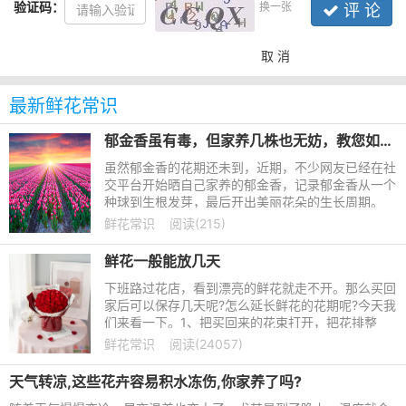
验证码：
换一张
评 论
取 消
最新鲜花常识
郁金香虽有毒，但家养几株也无妨，教您如何水养
虽然郁金香的花期还未到，近期，不少网友已经在社
交平台开始晒自己家养的郁金香，记录郁金香从一个
种球到生根发芽，最后开出美丽花朵的生长周期。
“郁金香是‘世界花后’，代表着高贵善良、体贴、博
鲜花常识
阅读(215)
爱，放在家里非常
鲜花一般能放几天
下班路过花店，看到漂亮的鲜花就走不开。那么买回
家后可以保存几天呢?怎么延长鲜花的花期呢?今天我
们来看一下。1、把买回来的花束打开，把花排整
齐，用水把根部清洗一下，用剪枝的剪刀把每一枝鲜
鲜花常识
阅读(24057)
花的根部剪掉一点，注
天气转凉,这些花卉容易积水冻伤,你家养了吗?