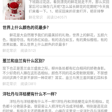
下班路过花店，看到漂亮的鲜花就走不开。那么买回
家后可以保存几天呢?怎么延长鲜花的花期呢?今天我
们来看一下。1、把买回来的花束打开，把花排整
齐，用水把根部清洗一下，用剪枝的剪刀把每一枝鲜
鲜花常识
阅读(24057)
花的根部剪掉一点，注
世界上什么颜色的花最多？
鲜花是大自然赠予我们的最美好的礼物，世界上的鲜花，五颜六
色，瑰丽夺目。有的赤红如血，有的洁白如玉，有的黄似橙桔，有的
浓黑如墨。那么世界上什么颜色的花最多?
鲜花常识
阅读(512)
葱兰和韭兰有什么区别？
现下也正是葱兰韭兰盛放之际，柳州各处都有红白相间的娇艳身影。
不少好奇的人蹲在这形态相似，颜色不同的花朵旁默默观察，不禁想
问问这两个花是不是同一种花呢？其实，韭兰与葱兰虽同属石蒜科多
年生的植物，地下都有
鲜花常识
阅读(381)
洋牡丹与洋桔梗有什么不一样？
洋牡丹与洋桔梗有什么不一样?洋牡丹和洋桔梗花朵外形相似，花
色都十分艳丽多姿。很容易让人把洋牡丹当成洋桔梗。特别是逛花店
的时候，有些店主还把两者弄混。小编在这里说一说洋牡丹与洋桔梗