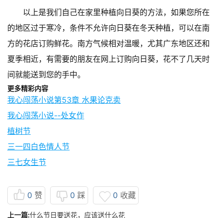
以上是我们自己在家里种植向日葵的方法，如果您所在
的地区过于寒冷，条件不允许向日葵在冬天种植，可以在南
方的花店订购鲜花。南方气候相对温暖，尤其广东地区还和
夏季相近，有需要的朋友在网上订购向日葵，花不了几天时
间就能送到您的手中。
更多精彩内容
我心闯荡小说第53章 水果论克卖
我心闯荡小说--处女作
植树节
三一四白色情人节
三七女生节
0
赞
0
踩
0
收藏
上一篇:
什么节日要送花，应该送什么花