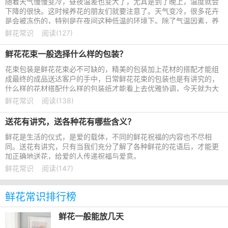
随着天气慢慢变冷，昼夜温差也变大了，尤其是到了晚上，温度就会
下降的很快。这时候养花的朋友们就要注意了。天气变冷，很多花卉
是会被冻伤的，特别是在夜间这种低温的环境下。除了气温因素，养
护花卉如果是积水过多
鲜花常识
阅读(127)
鲜花花束一般选择什么样的包装？
花束包装是鲜花花束必不可缺的，精美的包装加上花材的搭配才能组
成最终的成品送达客户的手中，日常鲜花花束的包装也是有讲究的，
什么样的花材搭配什么样的包装纸才能看上去优雅协调，今天就为大
家分享一些花礼网常用
鲜花常识
阅读(138)
送花有讲究，送各种花有哪些含义？
鲜花是生活的仪式，是爱的载体，不同的鲜花祝福的内容也不尽相
同。送花有讲究，只有当我们充分了解了各种鲜花的花语后，才能更
加正确地送花，给爱的人传递祝福与爱意。
鲜花常识
阅读(147)
鲜花常识排行榜
鲜花一般能放几天