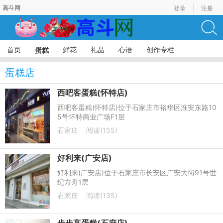
高斗网
登录
注册
首页
鲜花
礼品
心语
创作专栏
蛋糕
蛋糕店
西吧客蛋糕(怀特店)
西吧客蛋糕(怀特店)位于石家庄市裕华区淮安东路10
5号怀特商业广场F1层
石家庄
阅读(155)
好利来(广安店)
好利来(广安店)位于石家庄市长安区广安大街91号世
纪方舟1层
石家庄
阅读(135)