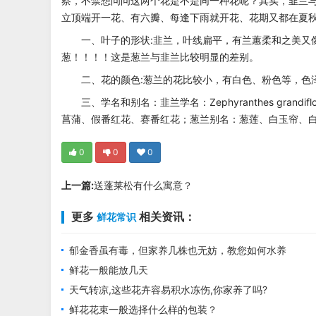
察，不禁想问问这两个花是不是同一种花呢？其实，韭兰
立顶端开一花、有六瓣、每逢下雨就开花、花期又都在夏
一、叶子的形状:韭兰，叶线扁平，有兰蕙柔和之美又
葱！！！！这是葱兰与韭兰比较明显的差别。
二、花的颜色:葱兰的花比较小，有白色、粉色等，色
三、学名和别名：韭兰学名：Zephyranthes grandi
菖蒲、假番红花、赛番红花；葱兰别名：葱莲、白玉帘、
0
0
0
上一篇:
送蓬莱松有什么寓意？
更多
相关资讯：
鲜花常识
郁金香虽有毒，但家养几株也无妨，教您如何水养
鲜花一般能放几天
天气转凉,这些花卉容易积水冻伤,你家养了吗?
鲜花花束一般选择什么样的包装？