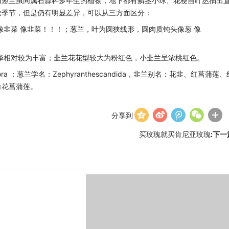
与葱兰虽同属石蒜科多年生的植物，地下都有鳞茎小球、花梗自叶丛抽出
秋季节，但是仍有明显差异，可以从三方面区分：
像韭菜 像韭菜！！！；葱兰，叶为圆狭线形，圆肉质钝头像葱 像
泽相对较为丰富；韭兰花花型较大为粉红色，小韭兰呈浓桃红色。
flora ；葱兰学名：Zephyranthescandida，韭兰别名：花韭、红菖蒲莲、
白花菖蒲莲。
分享到
买玫瑰就买肯尼亚玫瑰
:下一