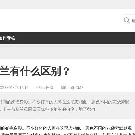
创作专栏
兰有什么区别？
023-01-27 15:16
出处：网络
编辑：
@iCMS
相间的娇艳身影。不少好奇的人蹲在这形态相似，颜色不同的花朵旁默
，韭兰与葱兰虽同属石蒜科多年生的植物，地下都有
间的娇艳身影。不少好奇的人蹲在这形态相似，颜色不同的花朵旁默默观