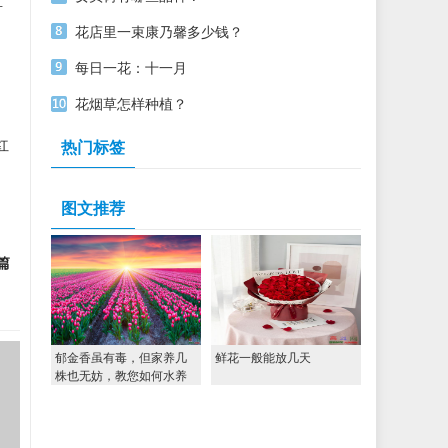
直
花店里一束康乃馨多少钱？
每日一花：十一月
花烟草怎样种植？
红
热门标签
图文推荐
篇
郁金香虽有毒，但家养几
鲜花一般能放几天
株也无妨，教您如何水养