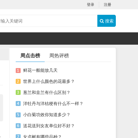
登录
注册
搜索
周点击榜
周热评榜
鲜花一般能放几天
世界上什么颜色的花最多？
葱兰和韭兰有什么区别？
洋牡丹与洋桔梗有什么不一样？
小白菊功效你知道多少？
送花送到女友单位好不好？
女贞树有哪些品种？