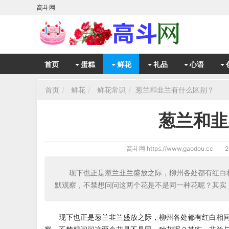
高斗网
首页
蛋糕
鲜花
礼品
心语
首页
鲜花
鲜花常识
葱兰和韭兰有什么区别？
葱兰和韭
高斗网
https://www.gaodou.cc
2
现下也正是葱兰韭兰盛放之际，柳州各处都有红白
默观察，不禁想问问这两个花是不是同一种花呢？其实
现下也正是葱兰韭兰盛放之际，柳州各处都有红白相