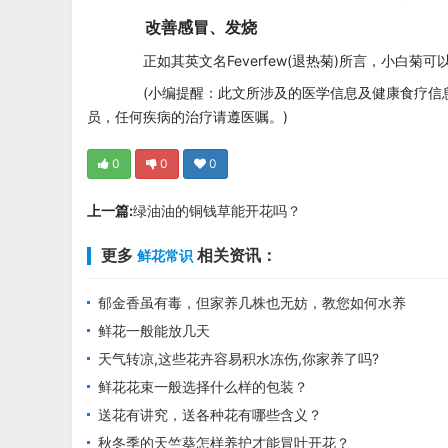
改善感冒、发烧
正如其英文名Feverfew(退热菊)所言，小白菊
(小编提醒：此文所涉及的医学信息及健康食疗信息
员，任何疾病的治疗请遵医嘱。)
0
0
0
上一篇:
绿油油的铜钱草能开花吗？
更多
相关资讯：
鲜花常识
郁金香虽有毒，但家养几株也无妨，教您如何水养
鲜花一般能放几天
天气转凉,这些花卉容易积水冻伤,你家养了吗?
鲜花花束一般选择什么样的包装？
送花有讲究，送各种花有哪些含义？
秋冬季的天竺葵怎样养护才能冒叶开花？