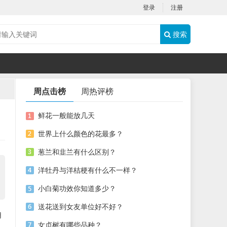
登录
注册
搜索
周点击榜
周热评榜
鲜花一般能放几天
世界上什么颜色的花最多？
葱兰和韭兰有什么区别？
洋牡丹与洋桔梗有什么不一样？
小白菊功效你知道多少？
送花送到女友单位好不好？
用
女贞树有哪些品种？