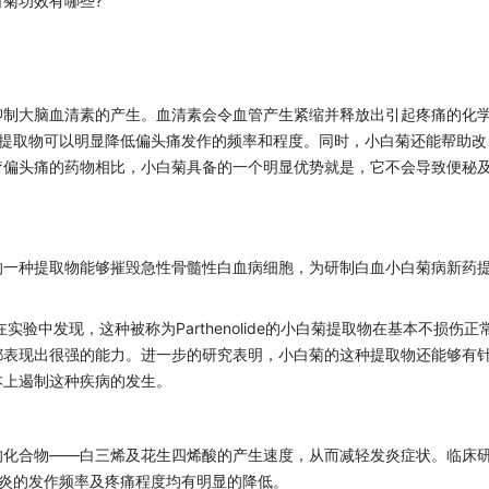
菊功效有哪些?
制大脑血清素的产生。血清素会令血管产生紧缩并释放出引起疼痛的化
菊提取物可以明显降低偏头痛发作的频率和程度。同时，小白菊还能帮助改
疗偏头痛的药物相比，小白菊具备的一个明显优势就是，它不会导致便秘
一种提取物能够摧毁急性骨髓性白血病细胞，为研制白血小白菊病新药
中发现，这种被称为Parthenolide的小白菊提取物在基本不损伤正
都表现出很强的能力。进一步的研究表明，小白菊的这种提取物还能够有
本上遏制这种疾病的发生。
化合物——白三烯及花生四烯酸的产生速度，从而减轻发炎症状。临床
节炎的发作频率及疼痛程度均有明显的降低。