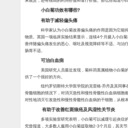
来观赏，还有很高的药用价值和食疗价值。那么你知道小白
小白菊功效有哪些?
有助于减轻偏头痛
科学家认为小白菊改善偏头痛的作用是因为它能抑
物质。英国一项临床实验结果显示，连续4个月摄入小白
善伴随偏头痛发生的恶心、呕吐及视觉障碍等不适。与治
肠胃不适。
可治白血病
美国研究人员最近发现，菊科茼蒿属植物小白菊的
供了一个很好的方向。
纽约罗切斯特大学医学院的克雷格·乔丹及其同事在实验
骨髓细胞的情况下，对消灭急性和慢性骨髓性白血病细胞
对性地消灭引发急性和慢性骨髓性白血病的干细胞，从根
有助于改善红斑狼疮及风湿性关节炎
多项实验室研究表明，小白菊可以减缓引起炎症的
究曾报道，大多数人服用小白菊提取物2-3个月后，其关