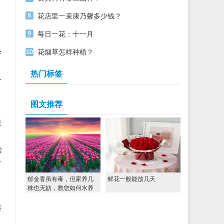
花店里一束康乃馨多少钱？
每日一花：十一月
花烟草怎样种植？
学
热门标签
及
图文推荐
提
常
针
郁金香虽有毒，但家养几
鲜花一般能放几天
株也无妨，教您如何水养
研