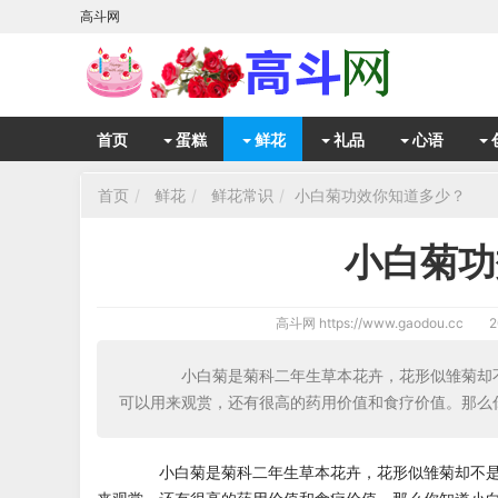
高斗网
首页
蛋糕
鲜花
礼品
心语
首页
鲜花
鲜花常识
小白菊功效你知道多少？
小白菊功
高斗网
https://www.gaodou.cc
2
小白菊是菊科二年生草本花卉，花形似雏菊却不
可以用来观赏，还有很高的药用价值和食疗价值。那么
小白菊是菊科二年生草本花卉，花形似雏菊却不是