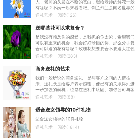
人，老师的头发在不断的苍白，献给老师的鲜花一般
有啥呢？不妨一起来看看吧。剑兰剑兰是闻名世界的
切花，寓意是怀念、福禄富贵、节节上升。粉色的粉
送礼艺术
阅读(126)
剑兰送给女性老师是
送哪些花可以求复合？
是我没有顾及你的感受，是我抓的你太紧，希望我们
可以有重来的机会，我会好好珍惜的你。那么分手复
合可以送的花有啥呢？玫瑰花想要复合不要送大红色
的玫瑰花，对方收到后会很尴尬，建议送黄色玫瑰
送礼艺术
阅读(283)
花，代表的是道歉。
商务送礼的艺术
我们一般所说的商务送礼，是与客户之间的人情往
来。送礼既是给客户表示感谢，使已有的关系得到进
一步加强的契机，也是在送礼中巩固、加强公司与客
户之间已有的良好关系。而商务礼物送得恰到好处，
送礼艺术
阅读(88)
还可以令工作事半功
适合送女领导的10件礼物
适合送女领导的10件礼物
送礼艺术
阅读(1814)