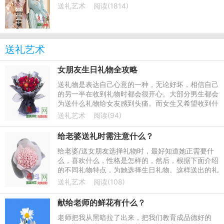
送礼艺术
阅读(1814)
送礼艺术
女朋友生日礼物全攻略
送礼物是表达自己心意的一种，无论好坏，相信自己
的另一半在收到礼物时都会很开心。大部分男生都会
为送什么礼物给女友感到头痛。而女生又希望收到什
么礼物呢？小编是女生，所以我想我站在女生的角度
送礼艺术
阅读(94)
去思考一些问题会
给老婆送礼时需注意什么？
给老婆/送女朋友选择礼物时，最好知道她正需要什
么，喜欢什么，性格是怎样的，然后，根据下面介绍
的不同礼物特点，为她选择生日礼物。这样送出的礼
物，保证她会喜欢和满意。投资所好，投其所需，才
送礼艺术
阅读(108)
能送出最好的礼物！
献给老师的鲜花有什么？
老师把我从黑暗拉了出来，把我们教育成品德好的