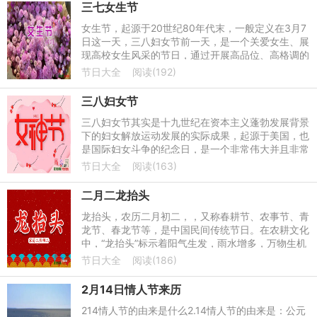
三七女生节
女生节，起源于20世纪80年代末，一般定义在3月7
日这一天，三八妇女节前一天，是一个关爱女生、展
现高校女生风采的节日，通过开展高品位、高格调的
人文活动，引导女生关注自身思想素质、道德修养、
节日大全
阅读(192)
文化内涵、业务能力
三八妇女节
三八妇女节其实是十九世纪在资本主义蓬勃发展背景
下的妇女解放运动发展的实际成果，起源于美国，也
是国际妇女斗争的纪念日，是一个非常伟大并且非常
有纪念意义的节日，三八妇女节的全称是联合国妇女
节日大全
阅读(163)
权益和国际和平日
二月二龙抬头
龙抬头，农历二月初二，，又称春耕节、农事节、青
龙节、春龙节等，是中国民间传统节日。在农耕文化
中，“龙抬头”标示着阳气生发，雨水增多，万物生机
盎然，春耕由此开始。自古以来人们亦将龙抬头日作
节日大全
阅读(186)
为一个祈求风调
2月14日情人节来历
214情人节的由来是什么2.14情人节的由来是：公元