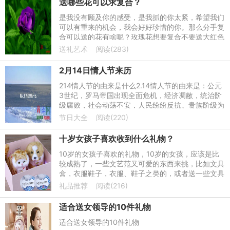
送哪些花可以求复合？
是我没有顾及你的感受，是我抓的你太紧，希望我们
可以有重来的机会，我会好好珍惜的你。那么分手复
合可以送的花有啥呢？玫瑰花想要复合不要送大红色
的玫瑰花，对方收到后会很尴尬，建议送黄色玫瑰
送礼艺术
阅读(283)
花，代表的是道歉。
2月14日情人节来历
214情人节的由来是什么2.14情人节的由来是：公元
3世纪，罗马帝国出现全面危机，经济凋敝，统治阶
级腐败，社会动荡不安，人民纷纷反抗。贵族阶级为
维护其统治，残暴镇压民众和基督教徒。是时有一位
节日大全
阅读(220)
教徒瓦伦丁，被捕入
十岁女孩子喜欢收到什么礼物？
10岁的女孩子喜欢的礼物，10岁的女孩，应该是比
较成熟了，一些文艺范又可爱的东西来挑，比如文具
盒，衣服鞋子，衣服、鞋子之类的，或者送一些文具
类的吧。不要推荐太贵重的，不然女孩子的心思比较
礼品推荐
阅读(216)
重，不要太重，建议
适合送女领导的10件礼物
适合送女领导的10件礼物