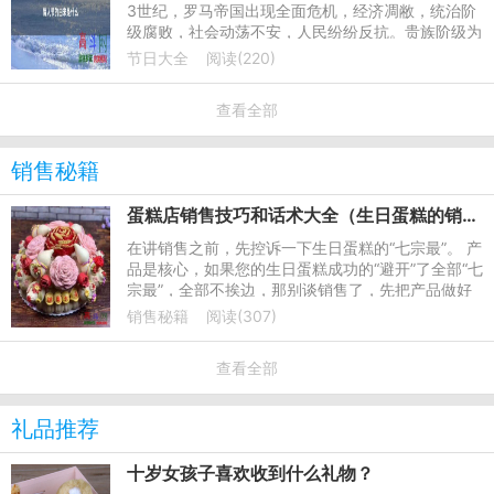
3世纪，罗马帝国出现全面危机，经济凋敝，统治阶
级腐败，社会动荡不安，人民纷纷反抗。贵族阶级为
维护其统治，残暴镇压民众和基督教徒。是时有一位
节日大全
阅读(220)
教徒瓦伦丁，被捕入
查看全部
销售秘籍
蛋糕店销售技巧和话术大全（生日蛋糕的销售技巧）
在讲销售之前，先控诉一下生日蛋糕的“七宗最”。 产
品是核心，如果您的生日蛋糕成功的“避开”了全部“七
宗最”，全部不挨边，那别谈销售了，先把产品做好
吧。
销售秘籍
阅读(307)
查看全部
礼品推荐
十岁女孩子喜欢收到什么礼物？