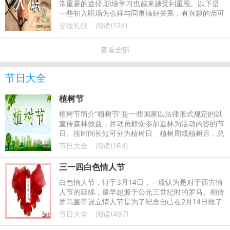
常重要的途径,职场学习也越来越受到重视。以下是
一些初入职场怎么样与同事搞好关系，有兴趣的亲可
以来阅读一下!
交往礼仪
阅读(124)
查看全部
节日大全
植树节
植树节简介“植树节”是一些国家以法律形式规定的以
宣传森林效益，并动员群众参加造林为活动内容的节
日。按时间长短可分为植树日、植树周或植树月，总
称植树节。通过这种活动，激发人们爱林、造林的感
节日大全
阅读(164)
情，提高人们对
三一四白色情人节
白色情人节，订于3月14日，一般认为是对于西方情
人节的延续，最早起源于公元三世纪时的罗马。相传
罗马皇帝设立情人节是为了纪念自己在2月14日救了
一对因违反恋爱结婚禁令而要被处死的恋人。一个月
节日大全
阅读(497)
后，也就是3月14日，