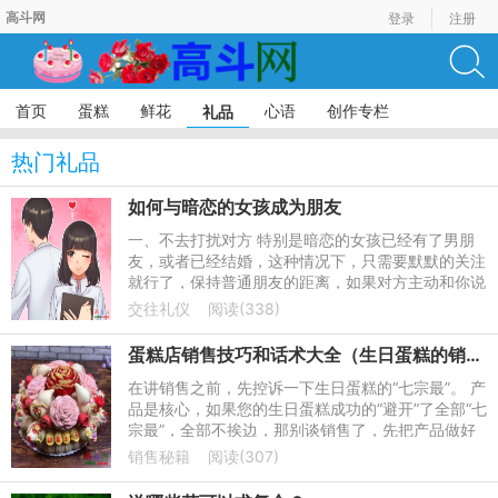
高斗网
登录
注册
首页
蛋糕
鲜花
心语
创作专栏
礼品
热门礼品
如何与暗恋的女孩成为朋友
一、不去打扰对方 特别是暗恋的女孩已经有了男朋
友，或者已经结婚，这种情况下，只需要默默的关注
就行了，保持普通朋友的距离，如果对方主动和你说
话，可以适度聊天，这就是普通朋友。爱一个人不是
交往礼仪
阅读(338)
自私的得到，而是
蛋糕店销售技巧和话术大全（生日蛋糕的销售技巧）
在讲销售之前，先控诉一下生日蛋糕的“七宗最”。 产
品是核心，如果您的生日蛋糕成功的“避开”了全部“七
宗最”，全部不挨边，那别谈销售了，先把产品做好
吧。
销售秘籍
阅读(307)