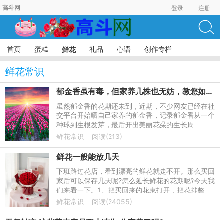
高斗网
登录
注册
首页
蛋糕
礼品
心语
创作专栏
鲜花
鲜花常识
郁金香虽有毒，但家养几株也无妨，教您如何水养
虽然郁金香的花期还未到，近期，不少网友已经在社
交平台开始晒自己家养的郁金香，记录郁金香从一个
种球到生根发芽，最后开出美丽花朵的生长周
期。“郁金香是‘世界花后’，代表着高贵善良、体贴、
鲜花常识
阅读(213)
博爱，放在家里非常
鲜花一般能放几天
下班路过花店，看到漂亮的鲜花就走不开。那么买回
家后可以保存几天呢?怎么延长鲜花的花期呢?今天我
们来看一下。1、把买回来的花束打开，把花排整
齐，用水把根部清洗一下，用剪枝的剪刀把每一枝鲜
鲜花常识
阅读(24055)
花的根部剪掉一点，注