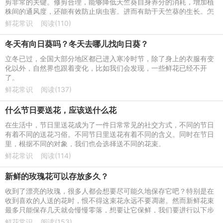
剪非常的关键。修剪合理，能够降低天竺葵自身养分的消耗，增加植
株间的通风度，还能有效防止病虫害。进而有助于天竺葵的生长。怎
么修剪呢？用消过毒的
鲜花常识
阅读(110)
冬天有向日葵吗？冬天去哪儿找向日葵？
立冬已过，全国大部分地区都已进入寒冷时节，除了身上的衣服有变
化以外，自然界也跟着变化，比如我们会发现，一些鲜花已经不开
了。
鲜花常识
阅读(137)
什么节日要送花，应该送什么花
在生活中，节日里送花成为了一件日常常见的社交方式，不同的节日
有着不同的送花习俗。不同节日里送花有着不同的含义。同时在节日
里，根据不同的对象，我们也会选择送不同的花束。
鲜花常识
阅读(114)
新鲜的玫瑰花可以存放多久？
收到了漂亮的玫瑰，很多人都会想要尽可能久地保存它吧？特别是在
收到喜欢的人送的花时，恨不得这束花永远不要凋谢。然而新鲜花束
最多只能保存几天就会慢慢零落，想要让它保鲜，我们要进行以下步
骤：
鲜花常识
阅读(153)