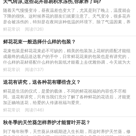
天气转凉,这些花卉容易积水冻伤,你家养了吗?
随着天气慢慢变冷，昼夜温差也变大了，尤其是到了晚上，温度就会
下降的很快。这时候养花的朋友们就要注意了。天气变冷，很多花卉
是会被冻伤的，特别是在夜间这种低温的环境下。除了气温因素，养
护花卉如果是积水过多
鲜花常识
阅读(126)
鲜花花束一般选择什么样的包装？
花束包装是鲜花花束必不可缺的，精美的包装加上花材的搭配才能组
成最终的成品送达客户的手中，日常鲜花花束的包装也是有讲究的，
什么样的花材搭配什么样的包装纸才能看上去优雅协调，今天就为大
家分享一些花礼网常用
鲜花常识
阅读(137)
送花有讲究，送各种花有哪些含义？
鲜花是生活的仪式，是爱的载体，不同的鲜花祝福的内容也不尽相
同。送花有讲究，只有当我们充分了解了各种鲜花的花语后，才能更
加正确地送花，给爱的人传递祝福与爱意。
鲜花常识
阅读(146)
秋冬季的天竺葵怎样养护才能冒叶开花？
到了每年秋季，天竺葵从休眠期进入生长期，而这时养护天竺葵，修