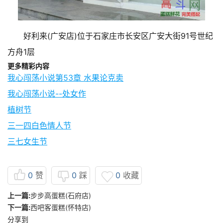
好利来(广安店)位于石家庄市长安区广安大街91号世纪
方舟1层
更多精彩内容
我心闯荡小说第53章 水果论克卖
我心闯荡小说--处女作
植树节
三一四白色情人节
三七女生节
0
赞
0
踩
0
收藏
上一篇:
步步高蛋糕(石府店)
下一篇:
西吧客蛋糕(怀特店)
分享到