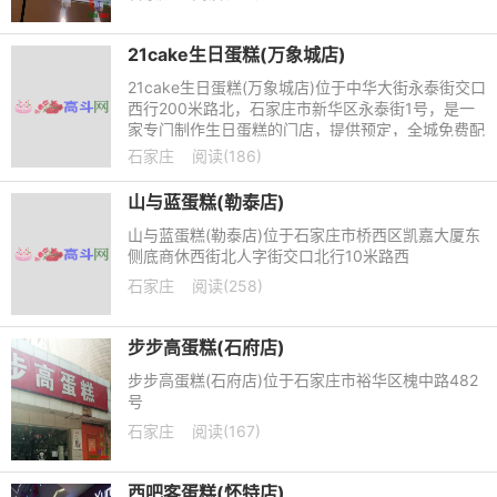
21cake生日蛋糕(万象城店)
21cake生日蛋糕(万象城店)位于中华大街永泰街交口
西行200米路北，石家庄市新华区永泰街1号，是一
家专门制作生日蛋糕的门店，提供预定，全城免费配
送。
石家庄
阅读(186)
山与蓝蛋糕(勒泰店)
山与蓝蛋糕(勒泰店)位于石家庄市桥西区凯嘉大厦东
侧底商休西街北人字街交口北行10米路西
石家庄
阅读(258)
步步高蛋糕(石府店)
步步高蛋糕(石府店)位于石家庄市裕华区槐中路482
号
石家庄
阅读(167)
西吧客蛋糕(怀特店)