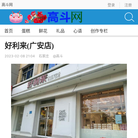
高斗网
登录
注册
首页
蛋糕
鲜花
礼品
心语
创作专栏
好利来(广安店)
2023-02-08 21:04
石家庄
@高斗