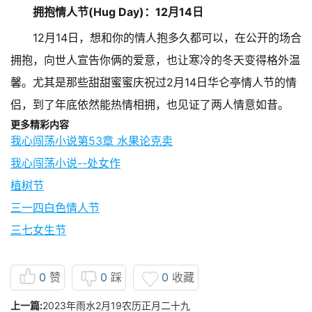
拥抱情人节(Hug Day)：12月14日
12月14日，想和你的情人抱多久都可以，在公开的场合
拥抱，向世人宣告你俩的爱意，也让寒冷的冬天变得格外温
馨。尤其是那些甜甜蜜蜜庆祝过2月14日华仑亭情人节的情
侣，到了年底依然能热情相拥，也见证了两人情意如昔。
更多精彩内容
我心闯荡小说第53章 水果论克卖
我心闯荡小说--处女作
植树节
三一四白色情人节
三七女生节
0
赞
0
踩
0
收藏
上一篇:
2023年雨水2月19农历正月二十九