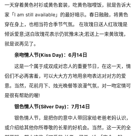
一天穿着黄色衬衫或黄色套装，吃黄色咖哩饭，就是告诉大
家「I am still available」的最好暗示。春日融融，将黄色
穿在身上，也相当符合季节气氛。 在玫瑰日送人红玫瑰是
倾诉爱意;送白玫瑰花表示仍犹豫未决;若送上一束黄玫瑰，
就是说再见了。
亲吻情人节(Kiss Day)：6月14日
这是一个属于成双成对恋人的重要节日，在这一天，情
侣们不必再害羞，可以大大方方地用亲吻表达对对方的爱
意。当然，花前月下、烛光晚餐等浪漫气氛，对一吻定情可
是很有帮助的喔!
银色情人节(Silver Day)：7月14日
银色情人节，是把你的意中人带回家给老爸老妈认识，
或介绍给其他你所尊敬的长辈的好机会。当然，这一天的全