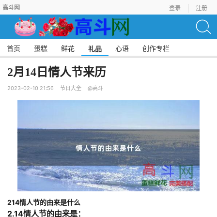
高斗网
登录
注册
首页
蛋糕
鲜花
心语
创作专栏
礼品
2月14日情人节来历
2023-02-10 21:56
节日大全
@高斗
214情人节的由来是什么
2.14情人节的由来是：