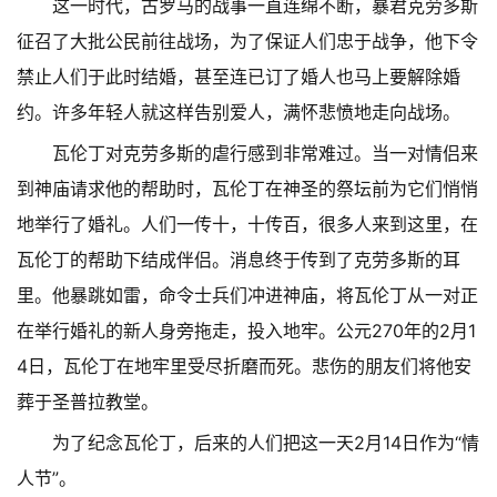
这一时代，古罗马的战事一直连绵不断，暴君克劳多斯
征召了大批公民前往战场，为了保证人们忠于战争，他下令
禁止人们于此时结婚，甚至连已订了婚人也马上要解除婚
约。许多年轻人就这样告别爱人，满怀悲愤地走向战场。
瓦伦丁对克劳多斯的虐行感到非常难过。当一对情侣来
到神庙请求他的帮助时，瓦伦丁在神圣的祭坛前为它们悄悄
地举行了婚礼。人们一传十，十传百，很多人来到这里，在
瓦伦丁的帮助下结成伴侣。消息终于传到了克劳多斯的耳
里。他暴跳如雷，命令士兵们冲进神庙，将瓦伦丁从一对正
在举行婚礼的新人身旁拖走，投入地牢。公元270年的2月1
4日，瓦伦丁在地牢里受尽折磨而死。悲伤的朋友们将他安
葬于圣普拉教堂。
为了纪念瓦伦丁，后来的人们把这一天2月14日作为“情
人节”。