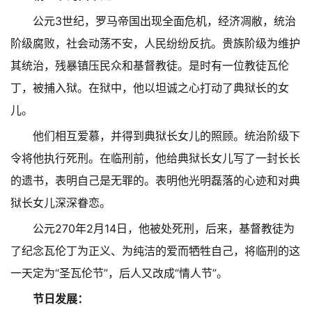
公元3世纪，罗马帝国出现全面危机，经济凋敝，统治
阶级腐败，社会动荡不安，人民纷纷反抗。贵族阶级为维护
其统治，残暴镇压民众和基督教徒。是时有一位教徒瓦伦
丁，被捕入狱。在狱中，他以坦诚之心打动了典狱长的女
儿。
他们相互爱慕，并得到典狱长女儿的照顾。统治阶级下
令将他执行死刑。在临刑前，他给典狱长女儿写了一封长长
的遗书，表明自己是无罪的。表明他光明磊落的心迹和对典
狱长女儿深深眷恋。
公元270年2月14日，他被处死刑，后来，基督教徒为
了纪念瓦伦丁为正义、为纯洁的爱而牺牲自己，将临刑的这
一天定为“圣瓦伦节”，后人又改成“情人节”。
节日发展：