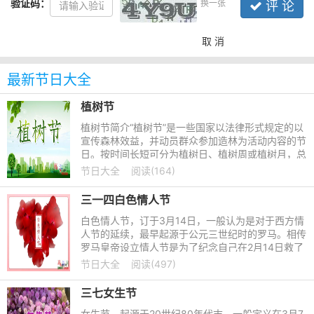
验证码：
换一张
评 论
取 消
最新节日大全
植树节
植树节简介“植树节”是一些国家以法律形式规定的以
宣传森林效益，并动员群众参加造林为活动内容的节
日。按时间长短可分为植树日、植树周或植树月，总
称植树节。通过这种活动，激发人们爱林、造林的感
节日大全
阅读(164)
情，提高人们对
三一四白色情人节
白色情人节，订于3月14日，一般认为是对于西方情
人节的延续，最早起源于公元三世纪时的罗马。相传
罗马皇帝设立情人节是为了纪念自己在2月14日救了
一对因违反恋爱结婚禁令而要被处死的恋人。一个月
节日大全
阅读(497)
后，也就是3月14日，
三七女生节
女生节，起源于20世纪80年代末，一般定义在3月7