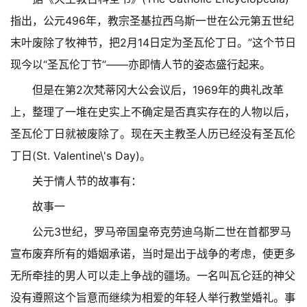
指出，公元496年，教宗圣基拉西乌斯一世在公元第五世纪
末叶废除了牧神节，把2月14日定为圣瓦伦丁日。”这个节日
现今以“圣瓦伦丁节”——亦即情人节的姿态盛行起来。
但是在第2次梵蒂冈大公会议后，1969年的典礼改革
上，整理了一堆在史实上不确定是否真实存在的人物以后，
圣瓦伦丁日就被废除了。现在天主教圣人历已经没有圣瓦伦
丁日(St. Valentine\'s Day)。
关于情人节的故事有：
故事一
公元3世纪，罗马帝国皇帝克劳迪乌斯二世在首都罗马
宣布废弃所有的婚姻承诺，当时是出于战争的考虑，使更多
无所牵挂的男人可以走上争战的疆场。一名叫瓦仑廷的神父
没有遵照这个旨意而继续为相爱的年轻人举行教堂婚礼。事