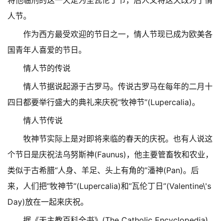
将他临刑的这一天定为圣瓦伦丁节，后人又将这天改为了情
人节。
作为西方最受欢迎的节日之一，情人节现已成为欧美各
国青年人喜爱的节日。
情人节的传说
情人节据说起源于古罗马。传说古罗马在每年的二月十
四日都要举行盛大的典礼来庆祝“牧神节”(Lupercalia)。
情人节传说
牧神节实际上是对即将来临的春天的庆祝。也有人说这
个节日是庆祝法乌努斯神(Faunus)，他主要管畜牧和农业，
类似于古希腊“人身、羊足、头上有角的”潘神(Pan)。后
来，人们把“牧神节”(Lupercalia)和“瓦伦丁日”(Valentine\'s
Day)放在一起来庆祝。
据《天主教百科全书》(The Catholic Encyclopedia)