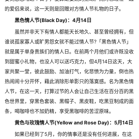
的爱侣来说，这一天则是回赠对方情人节礼物的日子。
黑色情人节(Black Day)：4月14日
虽然并非天下有情人都能天长地久、甚至曾经拥有，但
谁说孤家寡人或旷男怨女就不能过情人节?「黑色情人节」
就是属于单身贵族们的情人日。在前两个月他们或许既没收
到甜蜜小礼物，也没人可以送巧克力，但4月14日这天，大
家共聚一堂，彼此鼓励、加油打气，化悲愤为力量，倒也热
热闹闹十分开怀，藉此消除形单影只的落寞感。名为黑色情
人节，在这一天，打算过节的人会让自己生活在百分百的黑
色世界里，穿黑色套装、黑帽子、黑皮鞋，吃黑豆制成的面
条，喝咖啡也不加奶精，享受黑咖啡的苦涩原味。
黄色与玫瑰情人节(Yellow and Rose Day)：5月14日
如果已经到了5月，你的情事还是没有任何进展，在这