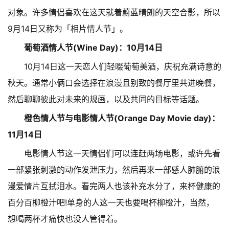
对象。许多情侣喜欢在这天就着蔚蓝晴朗的天空合影，所以
9月14日又称为「相片情人节」。
葡萄酒情人节(Wine Day)：10月14日
10月14日这一天恋人们轻啜葡萄美酒，庆祝充满诗意的
秋天。通常小俩口会选择在浪漫且别致的餐厅里共进晚餐，
然后聊聊彼此对未来的规画，以及共同的目标等话题。
橙色情人节与电影情人节(Orange Day Movie day)：
11月14日
电影情人节这一天情侣们可以连赶两场电影，或许先看
一部紧张刺激的动作发泄压力，然后再来一部感人肺腑的浪
漫爱情片互拭泪水。看完两人也该补充水分了，来杯健康的
百分百柳橙汁吧!单身的人这一天也要喝杯柳橙汁，当然，
想喝两杯才痛快也没人管得着。