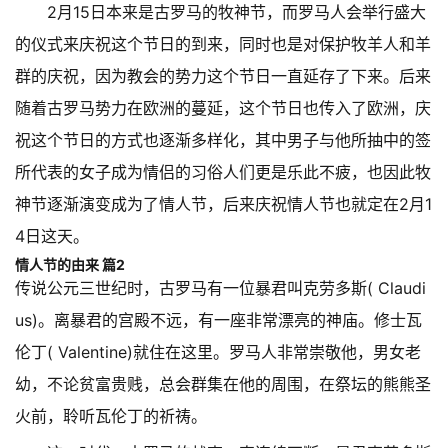
2月15日本来是古罗马的牧神节，而罗马人会举行盛大
的仪式来庆祝这个节日的到来，同时也是对保护牧羊人和羊
群的庆祝，因为教会的势力这个节日一直延存了下来。后来
随着古罗马势力在欧洲的蔓延，这个节日也传入了欧洲，庆
祝这个节日的方式也逐渐多样化，其中男子与他所抽中的签
所代表的女子成为情侣的习俗人们更是乐此不疲，也因此牧
神节逐渐演变成为了情人节，后来庆祝情人节也就定在2月1
4日这天。
情人节的由来 篇2
传说公元三世纪时，古罗马有一位暴君叫克劳多斯( Claudi
us)。离暴君的宫殿不远，有一座非常漂亮的神庙。修士瓦
伦丁( Valentine)就住在这里。罗马人非常崇敬他，男女老
幼，不论贫富贵贱，总会群集在他的周围，在祭坛的熊熊圣
火前，聆听瓦伦丁的祈祷。