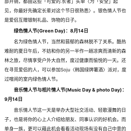
部开销，都由这些「可爱的.长者」买单〈为「安全」起
见，你最好先确定长辈对这个节日很熟悉〉。银色情人节也
是爱侣互赠银制礼品、饰物的日子。
绿色情人节(Green Day)：8月14日
名为绿色情人节，当然和蓊郁的森林脱不了关系。酷热
难耐的夏日午后，不妨和你的另一半作一趟凉爽而清新的森
林之旅，尽情享受户外大自然，度过健康而愉悦的一天。还
在寻觅爱侣的人，可以参加Soju〈韩国绿牌薯酒〉派对，度
过喧闹的室内绿色情人节。
音乐情人节与相片情人节(Music Day & photo Day)：
9月14日
音乐情人节这一天是举办大型社交活动、轻歌漫舞的日
子，也是将你的心上人介绍给朋友、同事认识的好机会。而
单身一族，更可以藉此机会看看活动现场有没有自己中意的