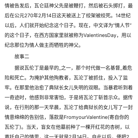
情被告发后，瓦仑廷神父先是被鞭打，然后被石头掷打，最
后在公元270年2月14日这天被送上了绞架被绞死。14世纪
以后，人们就开始纪念这个日子。现在，中文译为“情人节”
的这个日子，在西方国家里就被称为ValentinesDay，用以
纪念那位为情人做主而牺牲的神父。
故事二
据说瓦伦丁是最早的_之一，那个时代做一名基督_着危
险和死亡。为掩护其他殉教者，瓦沦丁被抓住，投入了监
牢。在那里他治愈了典狱长女儿失明的双眼。当暴君听到着
一奇迹时，他感到非常害怕，于是将瓦沦丁斩首示众。据传
说，在行刑的那一天早晨，瓦沦丁给典狱长的女儿写了一封
情意绵绵的告别信，落款是FromyourValentine(寄自你的
瓦伦丁)。当天，盲女在他墓前种了一棵开红花的杏树，以
寄托自己的情思，这一天就是2月14日。自此以后，便把2