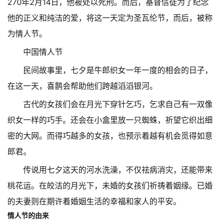
270年2月14日，他被处以死刑。而后，基督信徒为了纪念
他的正义和纯洁的爱，将这一天定为圣瓦伦节，而后，被称
为情人节。
中国情人节
民间故事里，七夕是牛郎织女一年一度的相会的日子，
在这一天，喜鹊会帮助他们跨越滔滔银河。
古代的女孩们会在月光下穿针乞巧，乞求自己有一双像
织女一样的巧手。还会在小盒里放一只蜘蛛，祈望它织出细
密的大网。而得巧越多的女孩，也预示着越有机会觅得如意
郎君。
传说用七夕这天的河水洗澡，不仅祛病消灾，还能带来
桃花运。在皎洁的月光下，未婚的女孩们祈祷着姻缘。已婚
的夫妻则在期许着婚姻生活的幸福和家人的平安。
情人节的由来