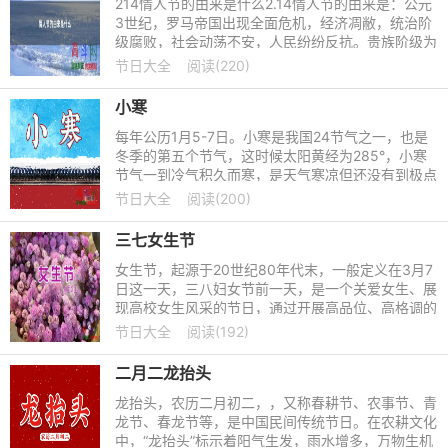
214情人节的由来是什么2.14情人节的由来是：公元
3世纪，罗马帝国出现全面危机，经济凋敝，统治阶
级腐败，社会动荡不安，人民纷纷反抗。贵族阶级为
维护其统治，残暴镇压民众和基督教徒。是时有一位
节日大全
阅读(220)
教徒瓦伦丁，被捕入
小寒
每年公历1月5-7日。小寒是我国24节气之一，也是
冬季的第五个节气，这时候太阳黄经为285°，小寒
节气一到冷气积久而寒，是天气寒凉但还没有到极点
的意思，和大寒、小暑、大暑及处暑一样，都是表示
节日大全
阅读(200)
气温冷暖变化的节气，
三七女生节
女生节，起源于20世纪80年代末，一般定义在3月7
日这一天，三八妇女节前一天，是一个关爱女生、展
现高校女生风采的节日，通过开展高品位、高格调的
人文活动，引导女生关注自身思想素质、道德修养、
节日大全
阅读(192)
文化内涵、业务能力
二月二龙抬头
龙抬头，农历二月初二，，又称春耕节、农事节、青
龙节、春龙节等，是中国民间传统节日。在农耕文化
中，“龙抬头”标示着阳气生发，雨水增多，万物生机