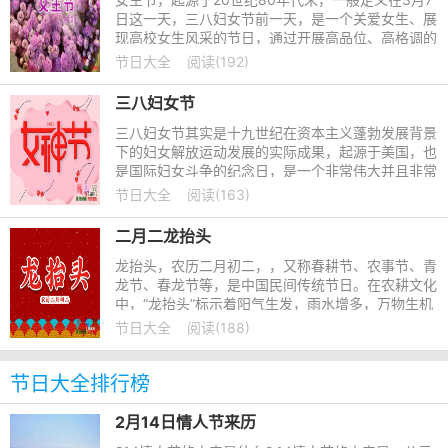
日这一天，三八妇女节前一天，是一个关爱女生、展
现高校女生风采的节日，通过开展高品位、高格调的
人文活动，引导女生关注自身思想素质、道德修养、
节日大全
阅读(192)
文化内涵、业务能力
三八妇女节
三八妇女节其实是十九世纪在资本主义蓬勃发展背景
下的妇女解放运动发展的实际成果，起源于美国，也
是国际妇女斗争的纪念日，是一个非常伟大并且非常
有纪念意义的节日，三八妇女节的全称是联合国妇女
节日大全
阅读(163)
权益和国际和平日
二月二龙抬头
龙抬头，农历二月初二，，又称春耕节、农事节、青
龙节、春龙节等，是中国民间传统节日。在农耕文化
中，“龙抬头”标示着阳气生发，雨水增多，万物生机
盎然，春耕由此开始。自古以来人们亦将龙抬头日作
节日大全
阅读(188)
为一个祈求风调
节日大全排行榜
2月14日情人节来历